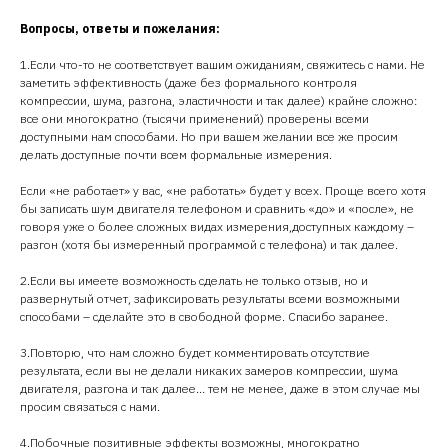
ИП Кичаков Олег Хассанович
Вопросы, ответы и пожелания:
ИНН: 771822346896
ОГРН: 321774600589141
1.Если что-то не соответствует вашим ожиданиям, свяжитесь с нами. Не
Реквизиты
заметить эффективность (даже без формального контроля
компрессии, шума, разгона, эластичности и так далее) крайне сложно:
Контакты
все они многократно (тысячи применений) проверены всеми
доступными нам способами. Но при вашем желании все же просим
+7 915 325-55-25
делать доступные почти всем формальные измерения.
Телеграм
Если «не работает» у вас, «не работать» будет у всех. Проще всего хотя
бы записать шум двигателя телефоном и сравнить «до» и «после», не
Политика обработки персональных данных
говоря уже о более сложных видах измерения,доступных каждому –
разгон (хотя бы измеренный программой с телефона) и так далее.
Пользовательское соглашение
и соглашение о персональных данных
2.Если вы имеете возможность сделать не только отзыв, но и
развернутый отчет, зафиксировать результаты всеми возможными
© Создание сайта
способами – сделайте это в свободной форме. Спасибо заранее.
3.Повторю, что нам сложно будет комментировать отсутствие
результата, если вы не делали никаких замеров компрессии, шума
двигателя, разгона и так далее… тем не менее, даже в этом случае мы
просим связаться с нами.
4.Побочные позитивные эффекты возможны, многократно