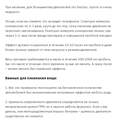
При желании, для большинства двигателей это быстро, просто и очень
недорого.
Лучше, если вы снимете это на видео телефоном. Советуем измерять
компрессию по 2-3 раза, крутя до тех пор, пока значение давления не
перестало увеличиваться. Повторно измерять компрессию можно уже
через 1-2 часа после ввода препарата и совершения пробной поездки.
Эффект должен сохраняться в течение 10-50 тысяч км пробега и даже
более (сильно зависит от типа нагрузки и режима движения).
Весь препарат срабатывается в масле в течение 500-2000 км пробега,
так что масло в течение этого времени лучше не менять. А сразу после
– можно менять без снижения эффекта.
Важные для понимания вещи:
1. Все это проверено многократно на бесчисленном количестве
автомобилей без возникновения негативных эффектов любого рода.
2. Шумность современного двигателя определяется не только
механическим шумом ГРМ, но и звуком работы форсунок. Если у вас
дизель, или непосредственный впрыск бензина – шумность двигателя
существенно не снизится.