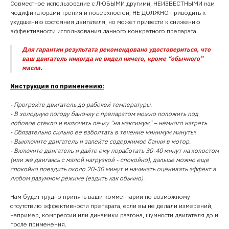
Совместное использование с ЛЮБЫМИ другими, НЕИЗВЕСТНЫМИ нам
модификаторами трения и поверхностей, НЕ ДОЛЖНО приводить к
ухудшению состояния двигателя, но может привести к снижению
эффективности использования данного конкретного препарата.
Для гарантии результата рекомендовано удостовериться, что
ваш двигатель никогда не видел ничего, кроме “обычного”
масла.
Инструкция по применению:
⁃ Прогрейте двигатель до рабочей температуры.
⁃ В холодную погоду баночку с препаратом можно положить под
лобовое стекло и включить печку “на максимум” – немного нагреть.
⁃ Обязательно сильно ее взболтать в течение минимум минуты!
⁃ Выключите двигатель и залейте содержимое банки в мотор.
⁃ Включите двигатель и дайте ему поработать 30-40 минут на холостом
(или же двигаясь с малой нагрузкой - спокойно), дальше можно еще
спокойно поездить около 20-30 минут и начинать оценивать эффект в
любом разумном режиме (ездить как обычно).
Нам будет трудно принять ваши комментарии по возможному
отсутствию эффективности препарата, если вы не делали измерений,
например, компрессии или динамики разгона, шумности двигателя до и
после применения.